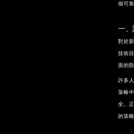
個可
一、
對於
技術
面的
許多
策略
全。
的策