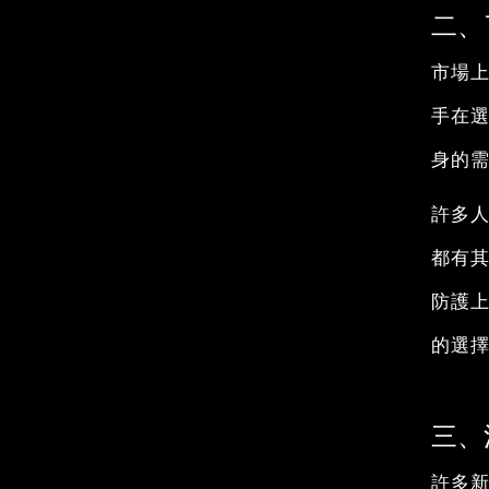
二、
市場
手在
身的
許多
都有
防護
的選
三、
許多