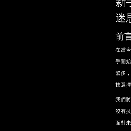
新
迷
前
在當
手開
繁多
技選
我們
沒有
面對未