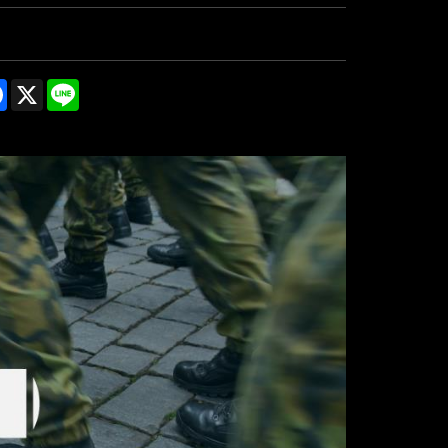
re
Facebook
X
Line